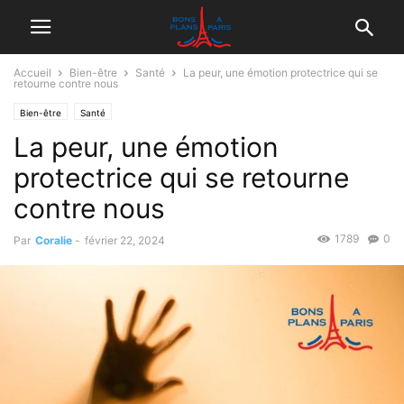
Accueil
Bien-être
Santé
La peur, une émotion protectrice qui se
retourne contre nous
Bien-être
Santé
La peur, une émotion
protectrice qui se retourne
contre nous
1789
0
Par
Coralie
-
février 22, 2024